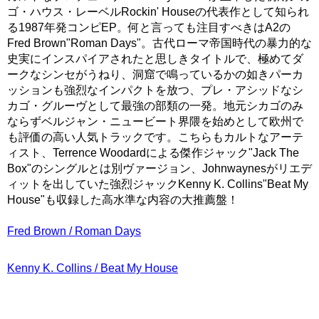
ゴ・ハウス・レーベルRockin' Houseの代表作として知られ
る1987年発コンピEP。何と言っても注目すべきはA2の
Fred Brown"Roman Days"。古代ローマ帝国時代の暴力的な
史実にインスパイアされたと思しきタイトルで、極めてダ
ークなシンセがうねり、洞窟で鳴っているかの如きパーカ
ッションも強烈なインパクトを放つ、プレ・アシッドなシ
カゴ・グルーヴとして最強の部類の一発。地元シカゴのみ
ならずベルジャン・ニュービート界隈を始めとして欧州で
も評価の高い人気トラックです。こちらもカルトなアーテ
ィスト、Terrence Woodardによる傑作ジャック"Jack The
Box"のシングルとは別ヴァージョン、Johnwaynesがリエデ
ィットを出していた強烈ジャックKenny K. Collins"Beat My
House"も収録した高水準な内容の大推薦盤！
Fred Brown / Roman Days
Kenny K. Collins / Beat My House