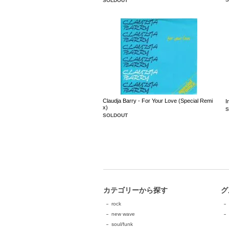
SOLDOUT
Claudja Barry - For Your Love (Special Remi
I
x)
SOLDOUT
カテゴリーから探す
グ
rock
new wave
soul/funk