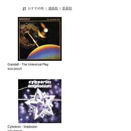
おすすめ順
|
価格順
|
新着順
Gandalf - The Universal Play
SOLDOUT
Cybotron - Implosion