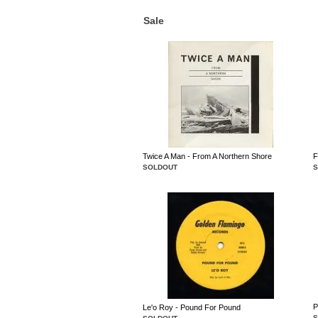
Sale
Twice A Man - From A Northern Shore
F
SOLDOUT
P
Le'o Roy - Pound For Pound