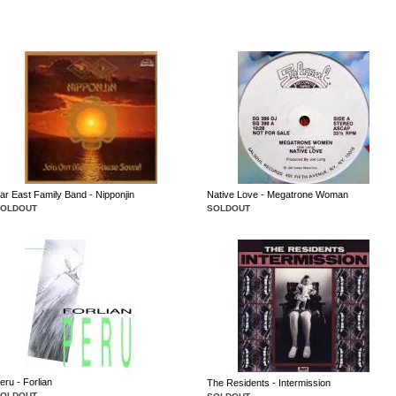
ar East Family Band - Nipponjin
Native Love - Megatrone Woman
SOLDOUT
SOLDOUT
eru - Forlian
The Residents - Intermission
SOLDOUT