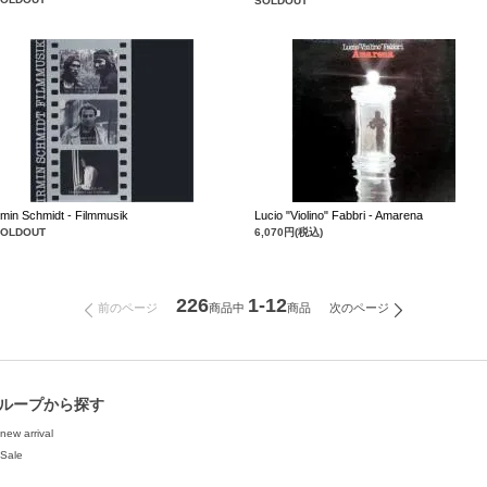
SOLDOUT
rmin Schmidt - Filmmusik
Lucio "Violino" Fabbri - Amarena
SOLDOUT
6,070円(税込)
226
1-12
前のページ
次のページ
商品中
商品
ループから探す
new arrival
Sale