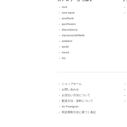
rock
new wave
soul/funk
jazz/fusion
disco/dance
electronic/leftfield
ambient
world
mood
etc.
ショップホーム
お問い合わせ
お支払い方法について
配送方法・送料について
for Foreigner
特定商取引法に基づく表記