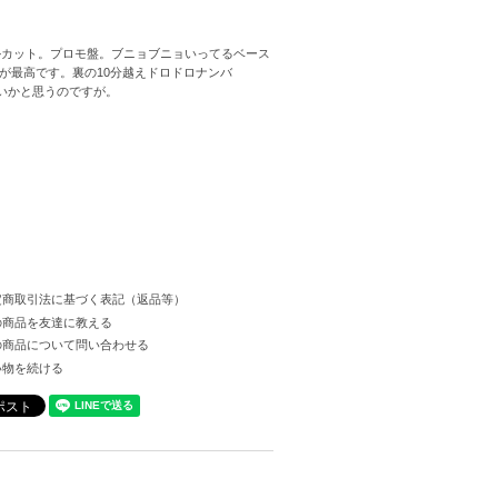
』からのシングルカット。プロモ盤。ブニョブニョいってるベース
"が最高です。裏の10分越えドロドロナンバ
ないかと思うのですが。
定商取引法に基づく表記（返品等）
の商品を友達に教える
の商品について問い合わせる
い物を続ける