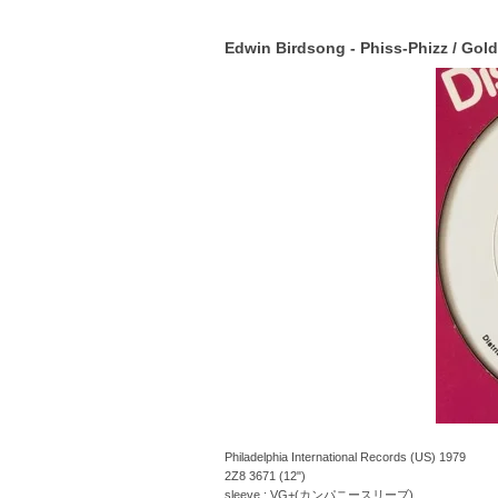
Edwin Birdsong - Phiss-Phizz / Gol
Philadelphia International Records (US) 1979
2Z8 3671 (12")
sleeve : VG+(カンパニースリーブ)