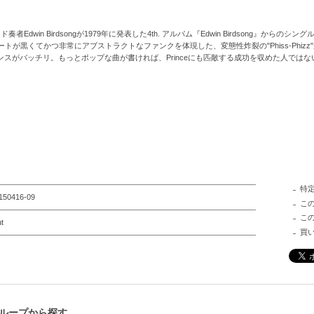
ーボード奏者Edwin Birdsongが1979年に発表した4th. アルバム『Edwin Birdsong
が黒くてかつ非常にアブストラクトなファンクを体現した、変態性炸裂の"Phiss-Phizz
クスセンスがバッチリ。もっとポップな曲が書ければ、Princeにも匹敵する成功を収めた人では
特
150416-09
こ
こ
t
買
ループから探す