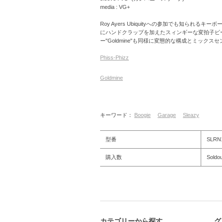
media : VG+
Roy Ayers Ubiquityへの参加でも知られるキ
にハンドクラップを加えたスィンギーな変拍子ビート
ー"Goldmine"も同様に変態的な構成とミッ
Phiss-Phizz
Goldmine
キーワード：
Boogie
Garage
Sleazy
型番
SLRN
購入数
Soldou
カテゴリーから探す
グ