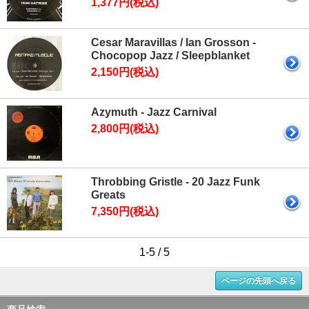
1,377円(税込)
Cesar Maravillas / Ian Grosson -
Chocopop Jazz / Sleepblanket
2,150円(税込)
Azymuth - Jazz Carnival
2,800円(税込)
Throbbing Gristle - 20 Jazz Funk
Greats
7,350円(税込)
1-5 / 5
ページの先頭へ戻る