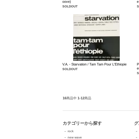
oove)
e
SOLDOUT
V.A. - Starvation / Tam Tam Pour L'Ethiopie
P
e
SOLDOUT
16
商品中
1-12
商品
カテゴリーから探す
グ
rock
new wave