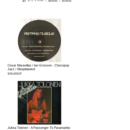
Cesar Maravillas / Ian Grosson - Chocopop
Jazz / Sleepblanket
SOLDOUT
Jukka Tolonen - A Passenger To Paramaribo