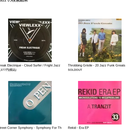
zz の検索結果
reak Electrique - Cloud Surfer / Fright Jazz
Throbbing Gristle - 20 Jazz Funk Greats
,377円(税込)
SOLDOUT
treet Corner Symphony - Symphony For Th
Rekid - Era EP