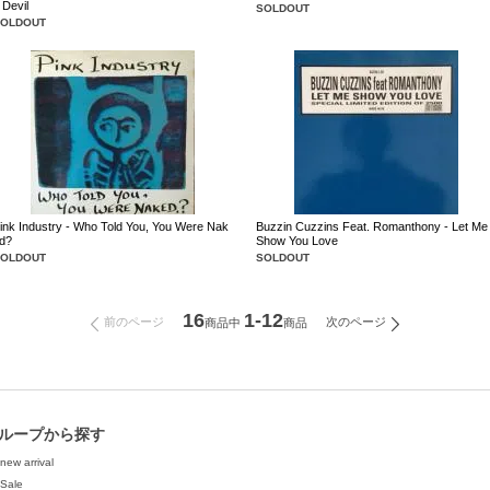
 Devil
SOLDOUT
SOLDOUT
ink Industry - Who Told You, You Were Nak
Buzzin Cuzzins Feat. Romanthony - Let Me
d?
Show You Love
SOLDOUT
SOLDOUT
16
1-12
前のページ
次のページ
商品中
商品
ループから探す
new arrival
Sale