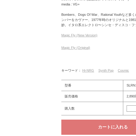
media : VG+
Bombers、Dogs Of War、Rational
ンバーをカヴァー、1977年時のオリジナルと19
妙。イタロ系エレクトロ〜シンセ・ディスコ・フ
Magic Fly (New Version)
Magic Fly (Original)
キーワード：
Hi-NRG
Synth Pop
Cosmic
型番
SLRN
販売価格
2,89
購入数