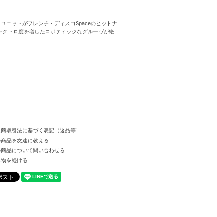
ディスコ・ユニットがフレンチ・ディスコSpaceのヒットナ
りエレクトロ度を増したロボティックなグルーヴが絶
定商取引法に基づく表記（返品等）
の商品を友達に教える
の商品について問い合わせる
い物を続ける