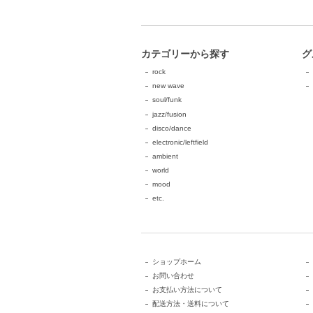
カテゴリーから探す
グ
rock
new wave
soul/funk
jazz/fusion
disco/dance
electronic/leftfield
ambient
world
mood
etc.
ショップホーム
お問い合わせ
お支払い方法について
配送方法・送料について