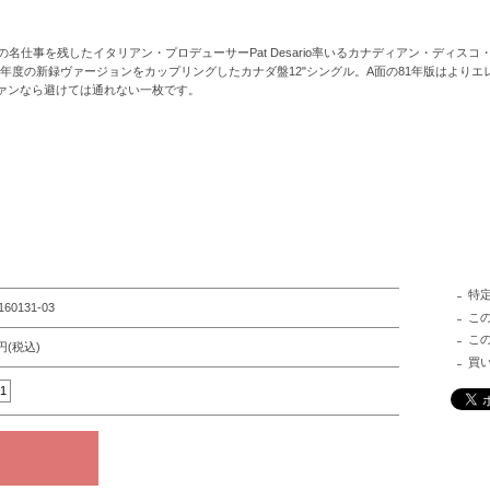
 Youthなど多くの名仕事を残したイタリアン・プロデューサーPat Desario率いるカナディアン・
81年度の新録ヴァージョンをカップリングしたカナダ盤12"シングル。A面の81年版はよ
ァンなら避けては通れない一枚です。
特
160131-03
こ
こ
0円(税込)
買