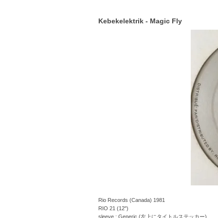
Kebekelektrik - Magic Fly
Rio Records (Canada) 1981
RIO 21 (12")
sleeve : Generic (左上にタイトルステッカー)