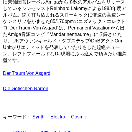
旧東独国営レーベルAmigaから多数のアルバムをリリース
しているシンセシストReinhard Lakomyによる1983年度ア
ルバム。鋭く打ち込まれるスローキックに倍速の高速シー
ケンスリフをかませた85/170bpmのコズミック・エレクト
ロ"Der Traum Von Asgard"は、Permanent Vacationから出
たAmiga音源コンピ『Mandarinentraume』に収録された
り、UKアヴァンギャルド・ダブステップ/DnBアクトOm
Unitがリエディットを発表していたりもした超絶チュー
ン。レフトフィールドなDJ現場にぶち込んで頂きたい推薦
盤です。
Der Traum Von Asgard
Die Gotischen Narren
キーワード：
Synth
Electro
Cosmic