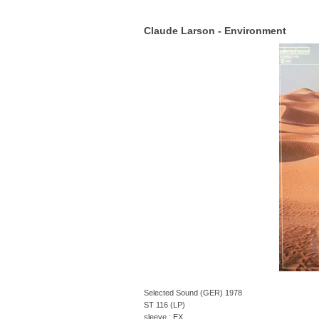
Claude Larson - Environment
Selected Sound (GER) 1978
ST 116 (LP)
sleeve : EX