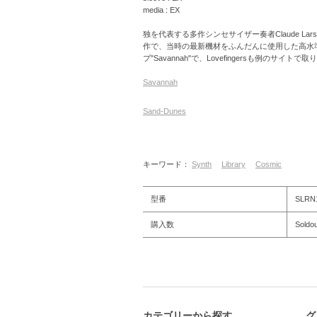
media : EX
独を代表する多作シンセサイザー奏者Claude Lars
作で、当時の最新機材をふんだんに使用した高水
プ"Savannah"で、Lovefingersも例のサイトで
Savannah
Sand-Dunes
キーワード：
Synth
Library
Cosmic
型番
SLRN
購入数
Soldou
カテゴリーから探す
グ