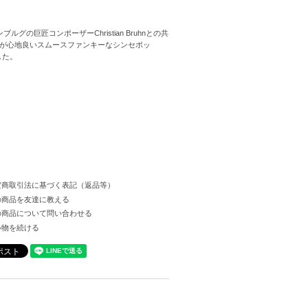
ルグの巨匠コンポーザーChristian Bruhnとの共
が心地良いスムースファンキーなシンセポッ
ました。
定商取引法に基づく表記（返品等）
の商品を友達に教える
の商品について問い合わせる
い物を続ける