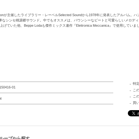
onが主催したライブラリー・レーベルSelected Soundから1978年に発表したアルバム。ハンブ
準なシンセ桃源郷サウンド。中でもオススメは、バウンシーなビートと可愛らしいメロディ
取り上げていた他、Beppe Lodaも傑作ミックス連作『Elettronica Meccanica』で使用してい
特
150416-01
こ
こ
t
買
ループから探す