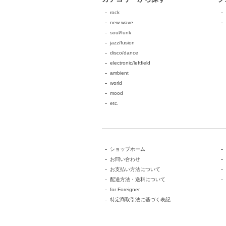
rock
new wave
soul/funk
jazz/fusion
disco/dance
electronic/leftfield
ambient
world
mood
etc.
ショップホーム
お問い合わせ
お支払い方法について
配送方法・送料について
for Foreigner
特定商取引法に基づく表記