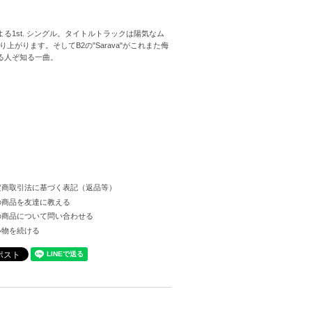
rkによる1st. シングル。タイトルトラックは陽気なム
ります。そしてB2の"Sarava"がこれまた侮
が知る人ぞ知る一曲。
定商取引法に基づく表記（返品等）
の商品を友達に教える
の商品について問い合わせる
い物を続ける