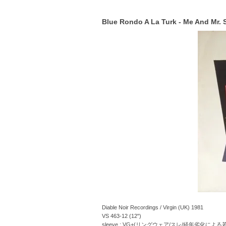
Blue Rondo A La Turk - Me And Mr.
Diable Noir Recordings / Virgin (UK) 1981
VS 463-12 (12")
sleeve : VG+(リングウェア/スレ/経年劣化によ