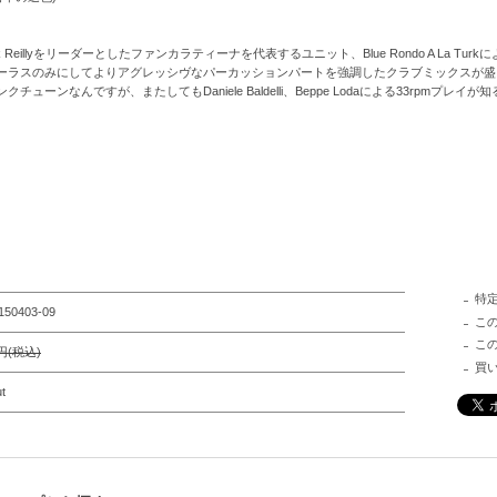
k Reillyをリーダーとしたファンカラティーナを代表するユニット、Blue Rondo A La Tu
ラスのみにしてよりアグレッシヴなパーカッションパートを強調したクラブミックスが盛り上が
ンなんですが、またしてもDaniele Baldelli、Beppe Lodaによる33rpmプレイ
特
150403-09
こ
こ
0円(税込)
買
t