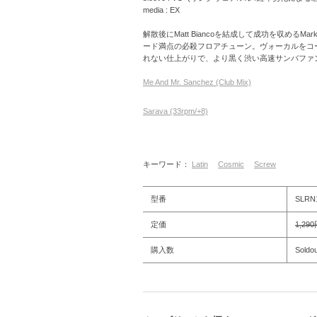
media : EX
解散後にMatt Biancoを結成して成功を収めるMar
ード満点の必殺フロアチューン。ヴォーカルをコー
れない仕上がりで、より黒く渋い高速サンバファンクチュー
Me And Mr. Sanchez (Club Mix)
Sarava (33rpm/+8)
キーワード：
Latin
Cosmic
Screw
型番
SLRN
定価
1,29
購入数
Soldou