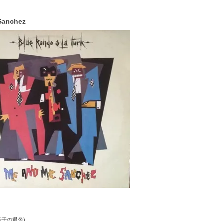
 Sanchez
る若干の退色)