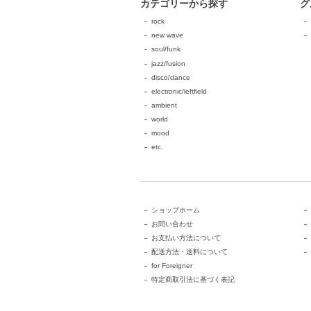
カテゴリーから探す
グ
rock
new wave
soul/funk
jazz/fusion
disco/dance
electronic/leftfield
ambient
world
mood
etc.
ショップホーム
お問い合わせ
お支払い方法について
配送方法・送料について
for Foreigner
特定商取引法に基づく表記