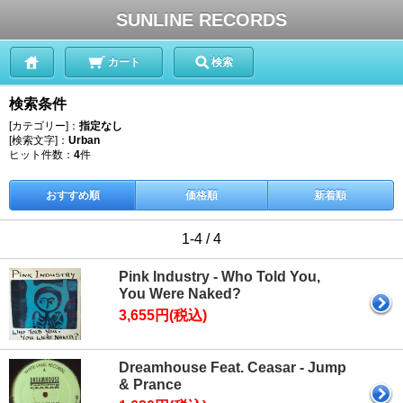
SUNLINE RECORDS
カート
検索
検索条件
[カテゴリー]：
指定なし
[検索文字]：
Urban
ヒット件数：
4
件
おすすめ順
価格順
新着順
1-4 / 4
Pink Industry - Who Told You,
You Were Naked?
3,655円(税込)
Dreamhouse Feat. Ceasar - Jump
& Prance