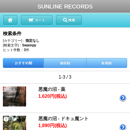
SUNLINE RECORDS
カート
検索
検索条件
[カテゴリー]：
指定なし
[検索文字]：
Swampy
ヒット件数：
3
件
おすすめ順
価格順
新着順
1-3 / 3
悪魔の沼 - 薬
1,620円(税込)
悪魔の沼 - ドキュ魔ント
1,890円(税込)