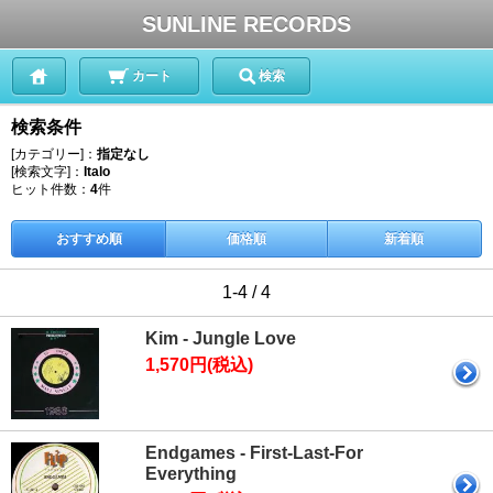
SUNLINE RECORDS
カート
検索
検索条件
[カテゴリー]：
指定なし
[検索文字]：
Italo
ヒット件数：
4
件
おすすめ順
価格順
新着順
1-4 / 4
Kim - Jungle Love
1,570円(税込)
Endgames - First-Last-For
Everything