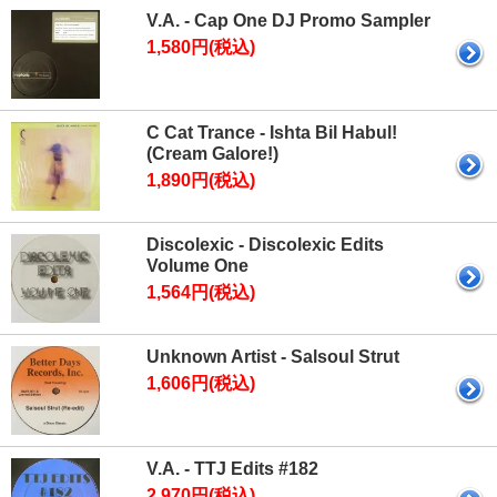
V.A. - Cap One DJ Promo Sampler
1,580円(税込)
C Cat Trance - Ishta Bil Habul!
(Cream Galore!)
1,890円(税込)
Discolexic - Discolexic Edits
Volume One
1,564円(税込)
Unknown Artist - Salsoul Strut
1,606円(税込)
V.A. - TTJ Edits #182
2,970円(税込)