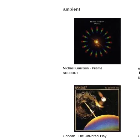
ambient
Michael Garrison - Prisms
A
-
SOLDOUT
Gandalf - The Universal Play
G