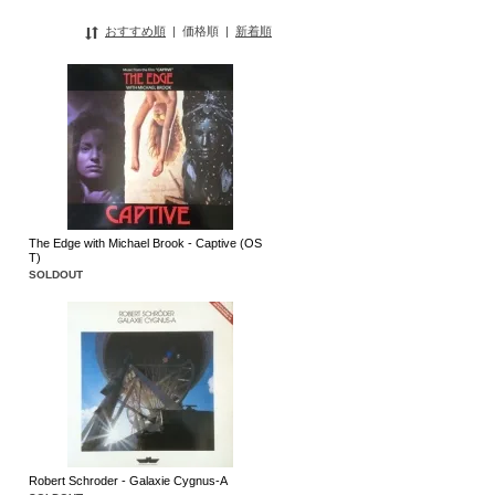
おすすめ順
|
価格順
|
新着順
The Edge with Michael Brook - Captive (OS
T)
SOLDOUT
Robert Schroder - Galaxie Cygnus-A