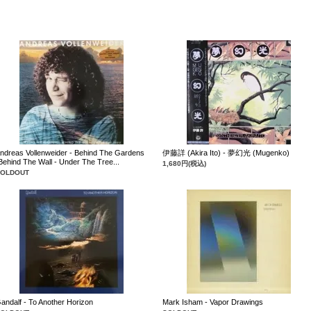
ndreas Vollenweider - Behind The Gardens
伊藤詳 (Akira Ito) - 夢幻光 (Mugenko)
Behind The Wall - Under The Tree...
1,680円(税込)
SOLDOUT
andalf - To Another Horizon
Mark Isham - Vapor Drawings