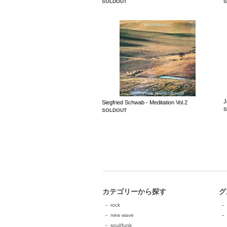
SOLDOUT
J
Siegfried Schwab - Meditation Vol.2
SOLDOUT
カテゴリーから探す
グ
rock
new wave
soul/funk