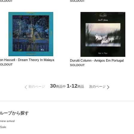
SOLDOUT
SOLDOUT
on Hassell - Dream Theory In Malaya
Durutti Column - Amigos Em Portugal
SOLDOUT
SOLDOUT
30
1-12
前のページ
次のページ
商品中
商品
ループから探す
new arrival
Sale