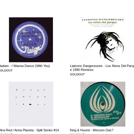
adam - I Wanna Dance (With You)
Liaisons Dangereuses - Los Ninos Del Parq
e 1990 Remixes
SOLDOUT
SOLDOUT
ltra-Red / Anna Planeta - Split Series #14
King & Hound - Wessen Das?