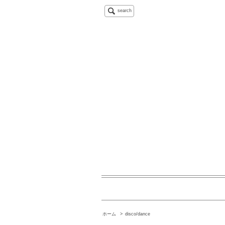
search
ホーム
>
disco/dance