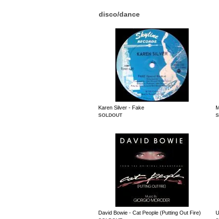
disco/dance
Karen Silver - Fake
M
SOLDOUT
David Bowie - Cat People (Putting Out Fire)
U