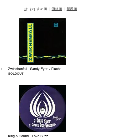
おすすめ順
|
価格順
|
新着順
u
Zwischenfall - Sandy Eyes / Flucht
SOLDOUT
King & Hound - Love Buzz