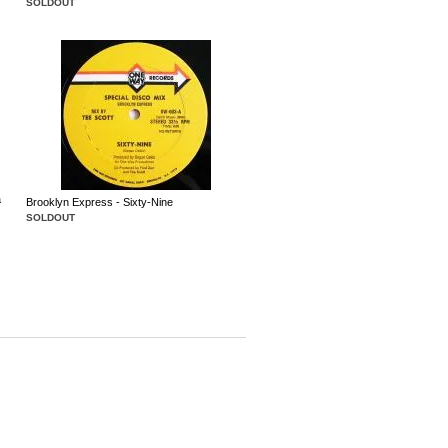
SOLDOUT
a
Brooklyn Express - Sixty-Nine
SOLDOUT