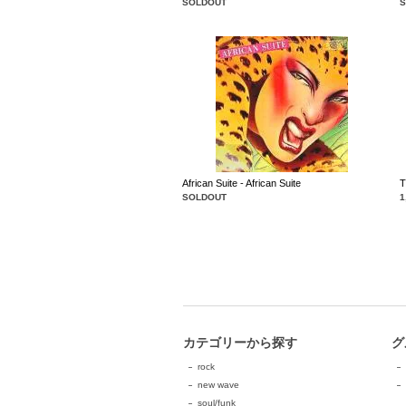
SOLDOUT
African Suite - African Suite
T
SOLDOUT
1
カテゴリーから探す
グ
rock
new wave
soul/funk