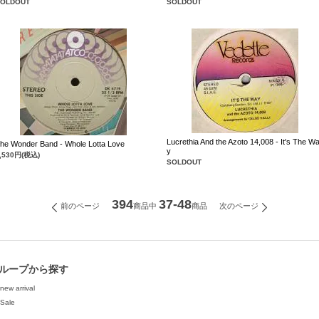
SOLDOUT
SOLDOUT
Lucrethia And the Azoto 14,008 - It's The W
he Wonder Band - Whole Lotta Love
y
,530円(税込)
SOLDOUT
394
37-48
前のページ
次のページ
商品中
商品
ループから探す
new arrival
Sale